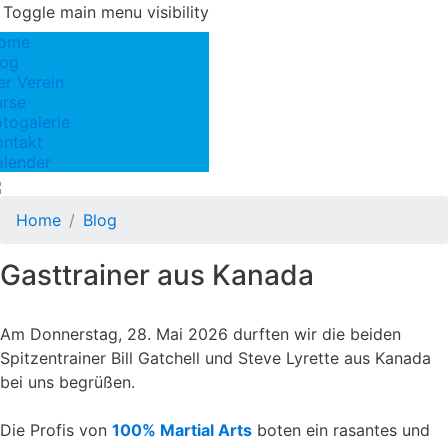
Toggle main menu visibility
ome
log
er Verein
urse
otogalerie
ontakt
alender
Home
Blog
Gasttrainer aus Kanada
Am Donnerstag, 28. Mai 2026 durften wir die beiden
Spitzentrainer Bill Gatchell und Steve Lyrette aus Kanada
bei uns begrüßen.
Die Profis von
100% Martial Arts
boten ein rasantes und